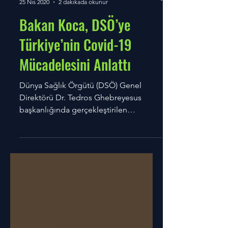
Tuğrul Ertekin
25 Nis 2020
2 dakikada okunur
Bakan Koca, DSÖ’ye
Türkiye’nin Covid-19
Mücadelesini Anlattı
Dünya Sağlık Örgütü (DSÖ) Genel
Direktörü Dr. Tedros Ghebreyesus
başkanlığında gerçekleştirilen
bilgilendirme toplantısında Sağlık
Bakanı...